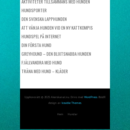
AKTIVITETER TILLSAMMANS MED HUNDEN
HUNDSPORTER
DEN SVENSKA LAPPHUNDEN
ATT VÄNJA HUNDEN VID EN NY KATTKOMPIS
HUNDSPEL PÅ INTERNET
DIN FÖRSTA HUND
GREYHOUND – DEN BLIXTSNABBA HUNDEN
FJÄLLVANDRA MED HUND
TRÄNA MED HUND – KLÄDER
Upphovsrätt © 2025 Akerskanal.nu. Drivs med
WordPress
. BoldR
design av
Iceable Themes
.
Hem
Hundar