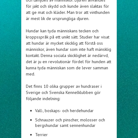
och tämjdes av människor. Djuren användes
för jakt och skydd och kunde även slaktas för
att ge mat och kläder. Man tror att vinthunden
är mest lik de ursprungliga djuren.
Hundar kan tyda människans tecken och
kroppsspråk på ett unikt sätt. Studier har visat
att hundar är mycket skicklig att förstå oss
människor, även hundar som inte haft mänsklig
kontakt. Denna sociala skicklighet är nedärvd,
det är ju en revolutionär fördel för hunden att
kunna tyda människan som de lever samman
med.
Det finns 10 olika grupper av hundraser i
Sverige och Svenska Kennelklubben gör
följande indelning:
Vall-, boskaps- och herdehundar
Schnauzer och pinscher, molosser och
bergshundar samt sennenhundar
Terrier