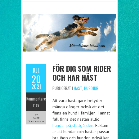
FÖR DIG SOM RIDER
JUL
OCH HAR HÄST
20
2021
PUBLICERAT I
HÄST
,
HUSDJUR
Kommentare
Att vara hästägare betyder
r av
många gånger också att det
finns en hund i familjen. I annat
av
Alice
fall finns det nästan alltid
Torstensson
hundar på stallgården
. Faktum
är att hundar och hästar passar
bra ihop och hunden också kan