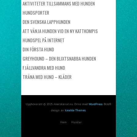
AKTIVITETER TILLSAMMANS MED HUNDEN
HUNDSPORTER
DEN SVENSKA LAPPHUNDEN
ATT VÄNJA HUNDEN VID EN NY KATTKOMPIS
HUNDSPEL PÅ INTERNET
DIN FÖRSTA HUND
GREYHOUND – DEN BLIXTSNABBA HUNDEN
FJÄLLVANDRA MED HUND
TRÄNA MED HUND – KLÄDER
Upphovsrätt © 2025 Akerskanal.nu. Drivs med
WordPress
. BoldR
design av
Iceable Themes
.
Hem
Hundar