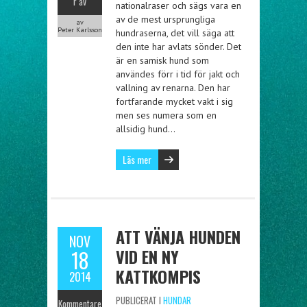
r av
nationalraser och sägs vara en
av de mest ursprungliga
av
Peter Karlsson
hundraserna, det vill säga att
den inte har avlats sönder. Det
är en samisk hund som
användes förr i tid för jakt och
vallning av renarna. Den har
fortfarande mycket vakt i sig
men ses numera som en
allsidig hund…
Läs mer
ATT VÄNJA HUNDEN
NOV
VID EN NY
18
KATTKOMPIS
2014
PUBLICERAT I
HUNDAR
Kommentare