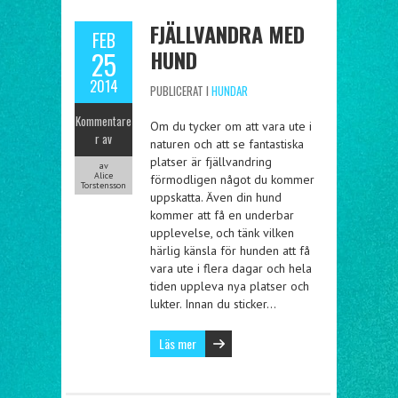
FJÄLLVANDRA MED
FEB
HUND
25
2014
PUBLICERAT I
HUNDAR
Kommentare
Om du tycker om att vara ute i
r av
naturen och att se fantastiska
platser är fjällvandring
av
Alice
förmodligen något du kommer
Torstensson
uppskatta. Även din hund
kommer att få en underbar
upplevelse, och tänk vilken
härlig känsla för hunden att få
vara ute i flera dagar och hela
tiden uppleva nya platser och
lukter. Innan du sticker…
Läs mer