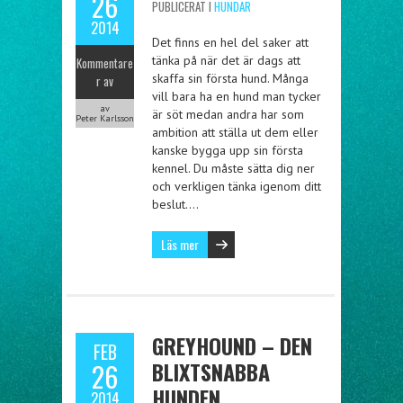
26
PUBLICERAT I
HUNDAR
2014
Det finns en hel del saker att
tänka på när det är dags att
Kommentare
skaffa sin första hund. Många
r av
vill bara ha en hund man tycker
av
är söt medan andra har som
Peter Karlsson
ambition att ställa ut dem eller
kanske bygga upp sin första
kennel. Du måste sätta dig ner
och verkligen tänka igenom ditt
beslut….
Läs mer
GREYHOUND – DEN
FEB
BLIXTSNABBA
26
HUNDEN
2014