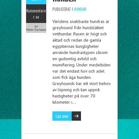
PUBLICERAT I
HUNDAR
Kommentare
r av
Världens snabbaste hundras är
av
greyhound från hundsläktet
Peter Karlsson
vinthundar. Rasen är högt och
aktad och redan de gamla
egyptiernas kungligheter
använde hundrastypen såsom
en gudomlig avbild och
mumifiering. Under medeltiden
var det endast hov och adel
som fick äga hunden.
Greyhounds har ett stort behov
av löpning och kan uppnå
hastigheter på över 70
kilometer i…
Läs mer