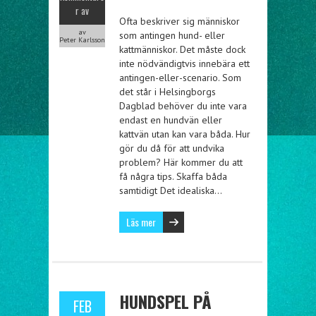
r av
Ofta beskriver sig människor
av
som antingen hund- eller
Peter Karlsson
kattmänniskor. Det måste dock
inte nödvändigtvis innebära ett
antingen-eller-scenario. Som
det står i Helsingborgs
Dagblad behöver du inte vara
endast en hundvän eller
kattvän utan kan vara båda. Hur
gör du då för att undvika
problem? Här kommer du att
få några tips. Skaffa båda
samtidigt Det idealiska…
Läs mer
HUNDSPEL PÅ
FEB