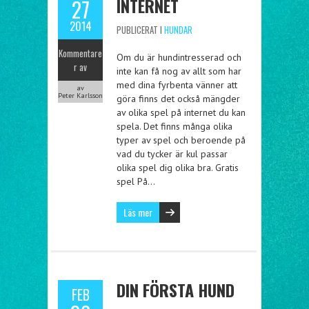
INTERNET
27
2014
PUBLICERAT I
HUNDAR
Kommentare
Om du är hundintresserad och
r av
inte kan få nog av allt som har
med dina fyrbenta vänner att
av
Peter Karlsson
göra finns det också mängder
av olika spel på internet du kan
spela. Det finns många olika
typer av spel och beroende på
vad du tycker är kul passar
olika spel dig olika bra. Gratis
spel På…
Läs mer
DIN FÖRSTA HUND
FEB