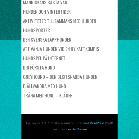
MÄNNISKANS BÄSTA VÄN
HUNDEN OCH VINTERTIDER
AKTIVITETER TILLSAMMANS MED HUNDEN
HUNDSPORTER
DEN SVENSKA LAPPHUNDEN
ATT VÄNJA HUNDEN VID EN NY KATTKOMPIS
HUNDSPEL PÅ INTERNET
DIN FÖRSTA HUND
GREYHOUND – DEN BLIXTSNABBA HUNDEN
FJÄLLVANDRA MED HUND
TRÄNA MED HUND – KLÄDER
Upphovsrätt © 2025 Akerskanal.nu. Drivs med
WordPress
. BoldR
design av
Iceable Themes
.