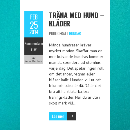
TRÄNA MED HUND –
FEB
KLÄDER
25
2014
PUBLICERAT I
HUNDAR
Kommentare
Många hundraser kräver
r av
mycket motion. Skaffar man en
mer krävande hundras kommer
av
Peter Karlsson
man att spendera tid utomhus,
varje dag. Det spelar ingen roll
om det snöar, regnar eller
blåser kallt. Hunden vill ut och
leka och träna ändå. Då är det
bra att ha slitstarka, bra
träningskläder. När du är ute i
skog mark vill…
Läs mer